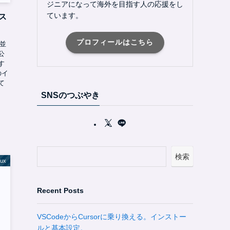
ジニアになって海外を目指す人の応援をし
ています。
ス
プロフィールはこちら
と並
公
す
のイ
て
SNSのつぶやき
検索
nux
Recent Posts
VSCodeからCursorに乗り換える。インストー
ルと基本設定。