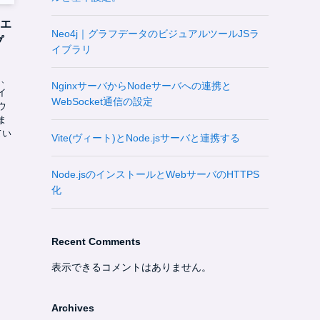
準エ
Neo4j｜グラフデータのビジュアルツールJSラ
プ
イブラリ
力、
NginxサーバからNodeサーバへの連携と
イ
WebSocket通信の設定
ウ
ま
てい
Vite(ヴィート)とNode.jsサーバと連携する
Node.jsのインストールとWebサーバのHTTPS
化
Recent Comments
表示できるコメントはありません。
Archives