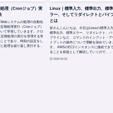
定期処理（Cronジョブ）実
Linux｜標準入力、標準出力、標
法
ラー、そしてリダイレクトとパイ
とは
Webシステムの処理の自動化
定期処理実行（Cronジョブ）
皆さんこんにちは。今日はLinuxの標準入
ついて学習していきます。クロ
標準出力、標準エラー、リダイレクト、パ
とは定期処理の実行を管理する常
プラインなど、コマンドのインプット・ア
のことであり、時刻の設定をし
トプットの操作について理解を深めていき
じ処理を繰り返し実行する...
す。 AWSのEC2インスタンスに接続でき
ることを前提として解説していくので、...
2025-03-02